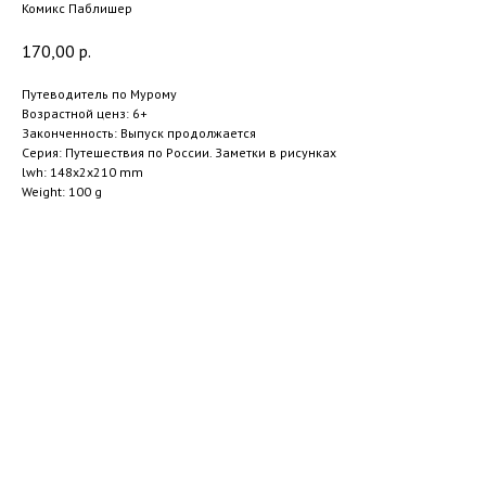
Комикс Паблишер
170,00
р.
Путеводитель по Мурому
Возрастной ценз: 6+
Законченность: Выпуск продолжается
Серия: Путешествия по России. Заметки в рисунках
lwh: 148x2x210 mm
Weight: 100 g