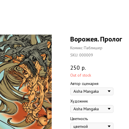
Ворожея. Пролог
Комикс Паблишер
SKU:
000009
250
р.
Out of stock
Автор сценария
Художник
Цветность