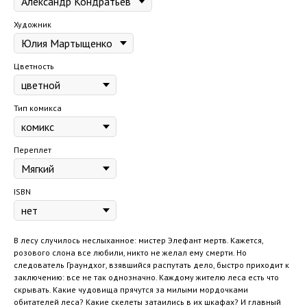
Художник
Цветность
Тип комикса
Переплет
ISBN
В лесу случилось неслыханное: мистер Элефант мертв. Кажется,
розового слона все любили, никто не желал ему смерти. Но
следователь Граундхог, взявшийся распутать дело, быстро приходит к
заключению: все не так однозначно. Каждому жителю леса есть что
скрывать. Какие чудовища прячутся за милыми мордочками
обитателей леса? Какие скелеты затаились в их шкафах? И главный