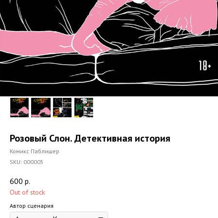
Розовый Слон. Детективная история
Комикс Паблишер
SKU:
000005
600
р.
Out of stock
Автор сценария