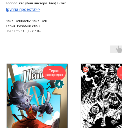
вопрос: кто убил мистера Элефанта?
Группа проекта>>
Законченность: Закончен
Серия: Розовый слон
Возрастной ценз: 18+
Тираж
Ти
распродан
расп